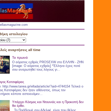
.hellasmagazine.com
θήκη ιστολογίου
λείς αναρτήσεις all time
Τα πρωινά
Ο αόρατος εχθρός PROSEXW στο ΕΛΛΗΝ - ΖHN
[image: Ο αόρατος εχθρός] *Έλληνα έχεις ποτέ
σου αναρωτηθεί τους λόγους γι...
ργος Κατσιφάρας
: http://www.tanea.gr/ellada/article/?aid=4744154 Τελικά ο
ος Κατσιφάρας δεν ήταν αθάνατος, όπως τον
τήρισε κάποτε αστειευόμεν...
Υπάρχει Κόσμος και Ντουνιάς και η Προκοπή δεν
θα έρθει.
Το Πρόβλημά σου Αδελφέ, είναι που θέλεις