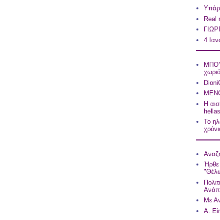
Υπάρχ
Real
ΓΙΩΡ
4 Ιαν
ΜΠΟΥ
χωρι
Dioni
ΜΕΝΟ
Η αισ
hell
Το ηλ
χρόνια
Αναζη
Ήρθε 
"Θέλω
Πολιτ
Ανάπ
Με Αν
A. Ei