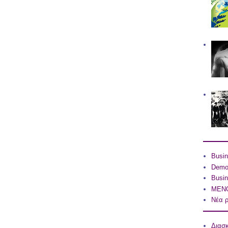
Busin
Dem
Busin
ΜΕΝΟ
Νέα ρ
Διασ