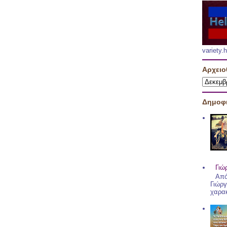
variety
Αρχειο
Δημοφι
Γιώ
Από
Γιώργ
χαρακ