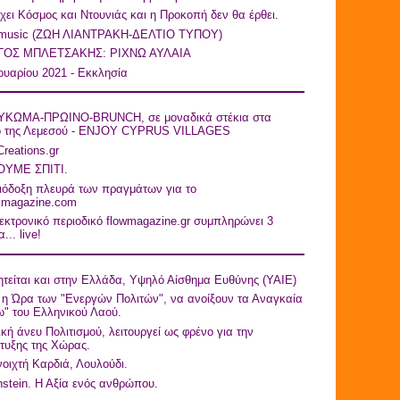
ει Κόσμος και Ντουνιάς και η Προκοπή δεν θα έρθει.
 music (ZΩΗ ΛΙΑΝΤΡΑΚΗ-ΔΕΛΤΙΟ ΤΥΠΟY)
ΓΟΣ ΜΠΛΕΤΣΑΚΗΣ: ΡΙΧΝΩ ΑΥΛΑΙΑ
ουαρίου 2021 - Εκκλησία
ΚΩΜΑ-ΠΡΩΙΝΟ-BRUNCH, σε μοναδικά στέκια στα
ό της Λεμεσού - ENJOY CYPRUS VILLAGES
Creations.gr
ΥΜΕ ΣΠΙΤΙ.
ιόδοξη πλευρά των πραγμάτων για το
asmagazine.com
εκτρονικό περιοδικό flowmagazine.gr συμπληρώνει 3
... live!
τείται και στην Ελλάδα, Υψηλό Αίσθημα Ευθύνης (ΥΑΙΕ)
η Ώρα των "Ενεργών Πολιτών", να ανοίξουν τα Αναγκαία
" του Ελληνικού Λαού.
ική άνευ Πολιτισμού, λειτουργεί ως φρένο για την
τυξης της Χώρας.
οιχτή Καρδιά, Λουλούδι.
nstein. Η Αξία ενός ανθρώπου.