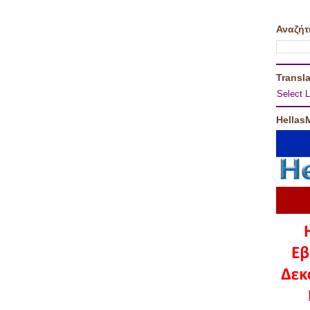
Αναζήτ
Transla
Select 
Hellas