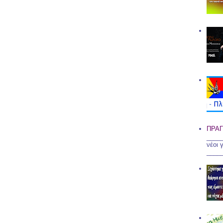
ΠΡΑΓ
____
νέοι 
____