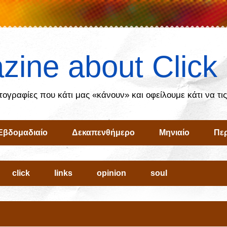
zine about Click
ωτογραφίες που κάτι μας «κάνουν» και οφείλουμε κάτι να τι
Εβδομαδιαίο
Δεκαπενθήμερο
Μηνιαίο
Περ
click
links
opinion
soul