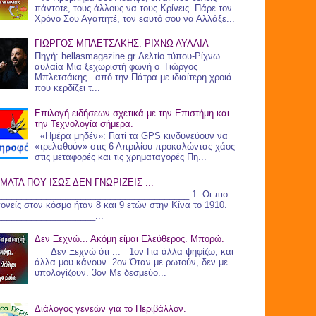
πάντοτε, τους άλλους να τους Κρίνεις. Πάρε τον
Χρόνο Σου Αγαπητέ, τον εαυτό σου να Αλλάξε...
ΓΙΩΡΓΟΣ ΜΠΛΕΤΣΑΚΗΣ: ΡΙΧΝΩ ΑΥΛΑΙΑ
Πηγή: hellasmagazine.gr Δελτίο τύπου-Ρίχνω
αυλαία Μια ξεχωριστή φωνή ο Γιώργος
Μπλετσάκης από την Πάτρα με ιδιαίτερη χροιά
που κερδίζει τ...
Επιλογή ειδήσεων σχετικά με την Επιστήμη και
την Τεχνολογία σήμερα.
«Ημέρα μηδέν»: Γιατί τα GPS κινδυνεύουν να
«τρελαθούν» στις 6 Απριλίου προκαλώντας χάος
στις μεταφορές και τις χρηματαγορές Πη...
ΜΑΤΑ ΠΟΥ ΙΣΩΣ ΔΕΝ ΓΝΩΡΙΖΕΙΣ ...
_______________________________________ 1. Οι πιο
γονείς στον κόσμο ήταν 8 και 9 ετών στην Κίνα το 1910.
____________________...
Δεν Ξεχνώ... Ακόμη είμαι Ελεύθερος. Μπορώ.
Δεν Ξεχνώ ότι ... 1ον Για άλλα ψηφίζω, και
άλλα μου κάνουν. 2ον Όταν με ρωτούν, δεν με
υπολογίζουν. 3ον Με δεσμεύο...
Διάλογος γενεών για το Περιβάλλον.