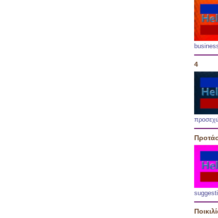
busines
4
προσεχ
Προτάσ
suggest
Ποικιλ