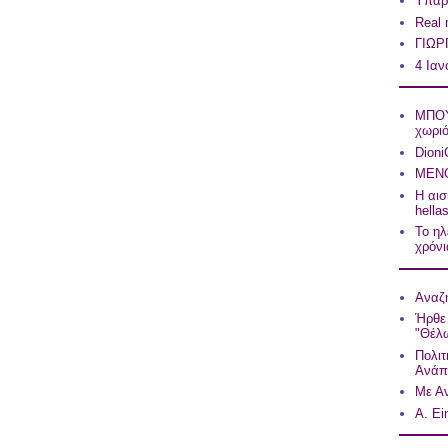
Υπάρχ
Real
ΓΙΩΡ
4 Ιαν
ΜΠΟΥ
χωρι
Dioni
ΜΕΝΟ
Η αισ
hell
Το ηλ
χρόνια
Αναζη
Ήρθε 
"Θέλω
Πολιτ
Ανάπ
Με Αν
A. Ei