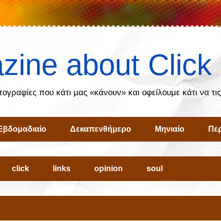
zine about Click
ωτογραφίες που κάτι μας «κάνουν» και οφείλουμε κάτι να τι
Εβδομαδιαίο
Δεκαπενθήμερο
Μηνιαίο
Περ
click
links
opinion
soul