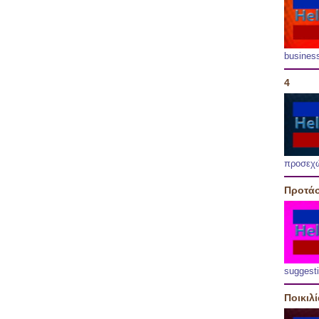
busines
4
προσεχ
Προτάσ
suggest
Ποικιλ