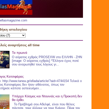
.hellasmagazine.com
θήκη ιστολογίου
λείς αναρτήσεις all time
Τα πρωινά
Ο αόρατος εχθρός PROSEXW στο ΕΛΛΗΝ - ΖHN
[image: Ο αόρατος εχθρός] *Έλληνα έχεις ποτέ
σου αναρωτηθεί τους λόγους γι...
ργος Κατσιφάρας
: http://www.tanea.gr/ellada/article/?aid=4744154 Τελικά ο
ος Κατσιφάρας δεν ήταν αθάνατος, όπως τον
τήρισε κάποτε αστειευόμεν...
Υπάρχει Κόσμος και Ντουνιάς και η Προκοπή δεν
θα έρθει.
Το Πρόβλημά σου Αδελφέ, είναι που θέλεις
πάντοτε, τους άλλους να τους Κρίνεις. Πάρε τον