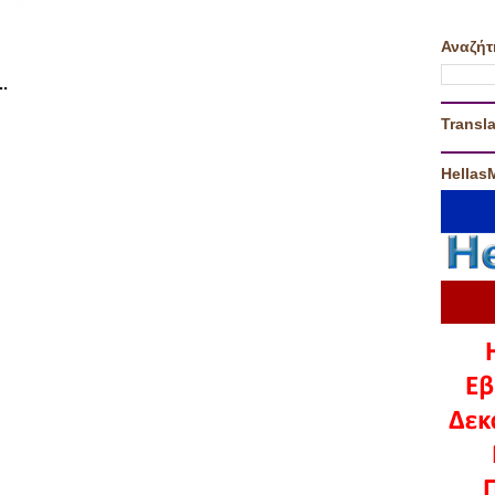
Αναζήτ
.
Transla
Hellas