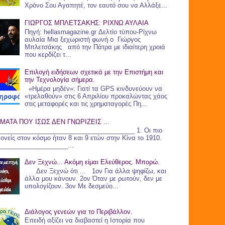
Χρόνο Σου Αγαπητέ, τον εαυτό σου να Αλλάξε...
ΓΙΩΡΓΟΣ ΜΠΛΕΤΣΑΚΗΣ: ΡΙΧΝΩ ΑΥΛΑΙΑ
Πηγή: hellasmagazine.gr Δελτίο τύπου-Ρίχνω
αυλαία Μια ξεχωριστή φωνή ο Γιώργος
Μπλετσάκης από την Πάτρα με ιδιαίτερη χροιά
που κερδίζει τ...
Επιλογή ειδήσεων σχετικά με την Επιστήμη και
την Τεχνολογία σήμερα.
«Ημέρα μηδέν»: Γιατί τα GPS κινδυνεύουν να
«τρελαθούν» στις 6 Απριλίου προκαλώντας χάος
στις μεταφορές και τις χρηματαγορές Πη...
ΜΑΤΑ ΠΟΥ ΙΣΩΣ ΔΕΝ ΓΝΩΡΙΖΕΙΣ ...
_______________________________________ 1. Οι πιο
γονείς στον κόσμο ήταν 8 και 9 ετών στην Κίνα το 1910.
____________________...
Δεν Ξεχνώ... Ακόμη είμαι Ελεύθερος. Μπορώ.
Δεν Ξεχνώ ότι ... 1ον Για άλλα ψηφίζω, και
άλλα μου κάνουν. 2ον Όταν με ρωτούν, δεν με
υπολογίζουν. 3ον Με δεσμεύο...
Διάλογος γενεών για το Περιβάλλον.
Επειδή αξίζει να διαβαστεί η Ιστορία που