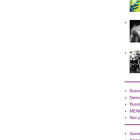
Busin
Dem
Busin
ΜΕΝΟ
Νέα ρ
Διασ