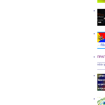
ΠΡΑΓ
____
νέοι 
____