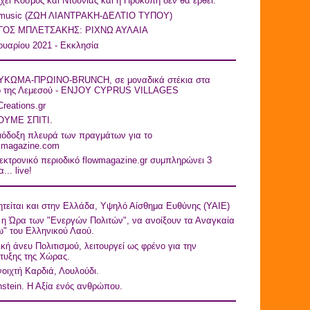
ει Κόσμος και Ντουνιάς και η Προκοπή δεν θα έρθει.
 music (ZΩΗ ΛΙΑΝΤΡΑΚΗ-ΔΕΛΤΙΟ ΤΥΠΟY)
ΓΟΣ ΜΠΛΕΤΣΑΚΗΣ: ΡΙΧΝΩ ΑΥΛΑΙΑ
ουαρίου 2021 - Εκκλησία
ΚΩΜΑ-ΠΡΩΙΝΟ-BRUNCH, σε μοναδικά στέκια στα
ό της Λεμεσού - ENJOY CYPRUS VILLAGES
Creations.gr
ΥΜΕ ΣΠΙΤΙ.
ιόδοξη πλευρά των πραγμάτων για το
asmagazine.com
εκτρονικό περιοδικό flowmagazine.gr συμπληρώνει 3
... live!
τείται και στην Ελλάδα, Υψηλό Αίσθημα Ευθύνης (ΥΑΙΕ)
η Ώρα των "Ενεργών Πολιτών", να ανοίξουν τα Αναγκαία
" του Ελληνικού Λαού.
ική άνευ Πολιτισμού, λειτουργεί ως φρένο για την
τυξης της Χώρας.
οιχτή Καρδιά, Λουλούδι.
nstein. Η Αξία ενός ανθρώπου.