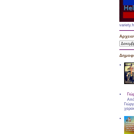
variety
Αρχειο
Δημοφι
Γιώ
Από
Γιώργ
χαρακ