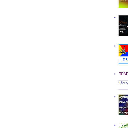
ΠΡΑΓ
____
νέοι 
____