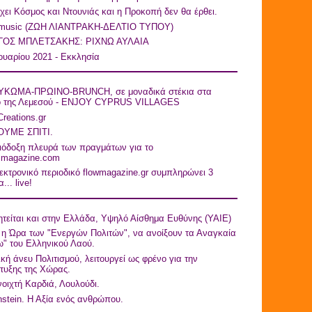
ει Κόσμος και Ντουνιάς και η Προκοπή δεν θα έρθει.
 music (ZΩΗ ΛΙΑΝΤΡΑΚΗ-ΔΕΛΤΙΟ ΤΥΠΟY)
ΓΟΣ ΜΠΛΕΤΣΑΚΗΣ: ΡΙΧΝΩ ΑΥΛΑΙΑ
ουαρίου 2021 - Εκκλησία
ΚΩΜΑ-ΠΡΩΙΝΟ-BRUNCH, σε μοναδικά στέκια στα
ό της Λεμεσού - ENJOY CYPRUS VILLAGES
Creations.gr
ΥΜΕ ΣΠΙΤΙ.
ιόδοξη πλευρά των πραγμάτων για το
asmagazine.com
εκτρονικό περιοδικό flowmagazine.gr συμπληρώνει 3
... live!
τείται και στην Ελλάδα, Υψηλό Αίσθημα Ευθύνης (ΥΑΙΕ)
η Ώρα των "Ενεργών Πολιτών", να ανοίξουν τα Αναγκαία
" του Ελληνικού Λαού.
ική άνευ Πολιτισμού, λειτουργεί ως φρένο για την
τυξης της Χώρας.
οιχτή Καρδιά, Λουλούδι.
nstein. Η Αξία ενός ανθρώπου.