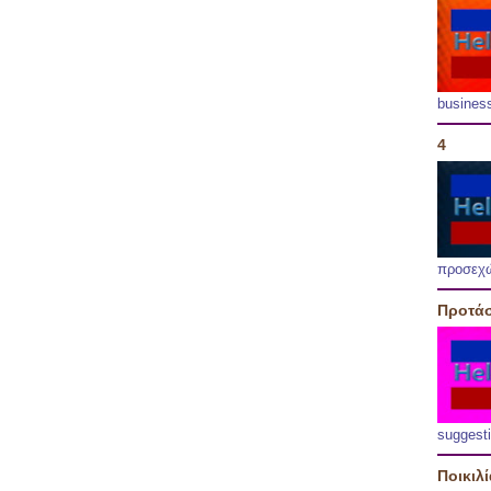
busines
4
προσεχ
Προτάσ
suggest
Ποικιλ