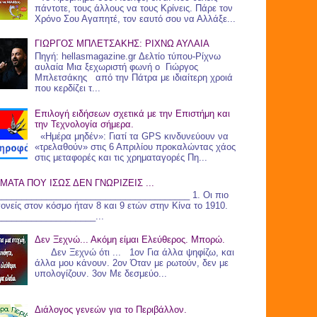
πάντοτε, τους άλλους να τους Κρίνεις. Πάρε τον
Χρόνο Σου Αγαπητέ, τον εαυτό σου να Αλλάξε...
ΓΙΩΡΓΟΣ ΜΠΛΕΤΣΑΚΗΣ: ΡΙΧΝΩ ΑΥΛΑΙΑ
Πηγή: hellasmagazine.gr Δελτίο τύπου-Ρίχνω
αυλαία Μια ξεχωριστή φωνή ο Γιώργος
Μπλετσάκης από την Πάτρα με ιδιαίτερη χροιά
που κερδίζει τ...
Επιλογή ειδήσεων σχετικά με την Επιστήμη και
την Τεχνολογία σήμερα.
«Ημέρα μηδέν»: Γιατί τα GPS κινδυνεύουν να
«τρελαθούν» στις 6 Απριλίου προκαλώντας χάος
στις μεταφορές και τις χρηματαγορές Πη...
ΜΑΤΑ ΠΟΥ ΙΣΩΣ ΔΕΝ ΓΝΩΡΙΖΕΙΣ ...
_______________________________________ 1. Οι πιο
γονείς στον κόσμο ήταν 8 και 9 ετών στην Κίνα το 1910.
____________________...
Δεν Ξεχνώ... Ακόμη είμαι Ελεύθερος. Μπορώ.
Δεν Ξεχνώ ότι ... 1ον Για άλλα ψηφίζω, και
άλλα μου κάνουν. 2ον Όταν με ρωτούν, δεν με
υπολογίζουν. 3ον Με δεσμεύο...
Διάλογος γενεών για το Περιβάλλον.