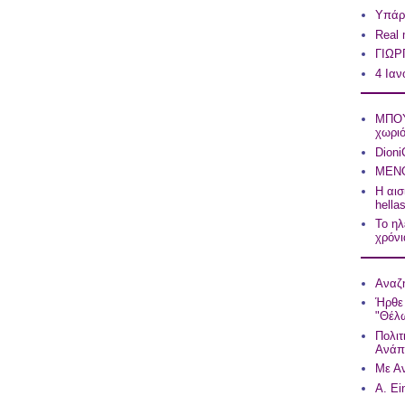
Υπάρχ
Real
ΓΙΩΡ
4 Ιαν
ΜΠΟΥ
χωρι
Dioni
ΜΕΝΟ
Η αισ
hell
Το ηλ
χρόνια
Αναζη
Ήρθε 
"Θέλω
Πολιτ
Ανάπ
Με Αν
A. Ei