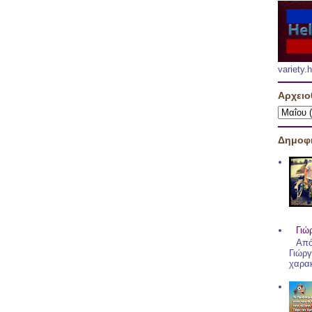
variety
Αρχειο
Δημοφι
Γιώ
Από
Γιώργ
χαρακ