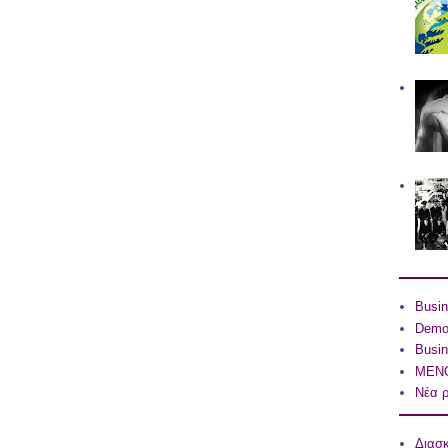
Busin
Dem
Busin
ΜΕΝΟ
Νέα ρ
Διασ