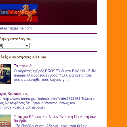
.hellasmagazine.com
θήκη ιστολογίου
λείς αναρτήσεις all time
Τα πρωινά
Ο αόρατος εχθρός PROSEXW στο ΕΛΛΗΝ - ΖHN
[image: Ο αόρατος εχθρός] *Έλληνα έχεις ποτέ
σου αναρωτηθεί τους λόγους γι...
ργος Κατσιφάρας
: http://www.tanea.gr/ellada/article/?aid=4744154 Τελικά ο
ος Κατσιφάρας δεν ήταν αθάνατος, όπως τον
τήρισε κάποτε αστειευόμεν...
Υπάρχει Κόσμος και Ντουνιάς και η Προκοπή δεν
θα έρθει.
Το Πρόβλημά σου Αδελφέ, είναι που θέλεις