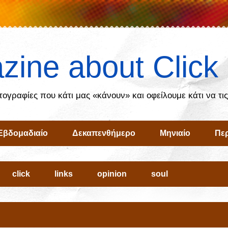
zine about Click
ωτογραφίες που κάτι μας «κάνουν» και οφείλουμε κάτι να τι
Εβδομαδιαίο
Δεκαπενθήμερο
Μηνιαίο
Περ
click
links
opinion
soul