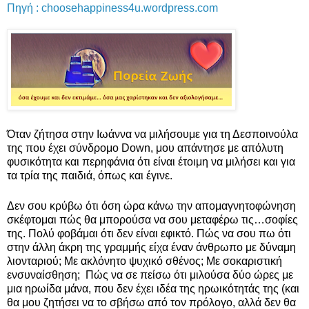
Πηγή : choosehappiness4u.wordpress.com
Όταν ζήτησα στην Ιωάννα να μιλήσουμε για τη Δεσποινούλα
της που έχει σύνδρομο Down, μου απάντησε με απόλυτη
φυσικότητα και περηφάνια ότι είναι έτοιμη να μιλήσει και για
τα τρία της παιδιά, όπως και έγινε.
Δεν σου κρύβω ότι όση ώρα κάνω την απομαγνητοφώνηση
σκέφτομαι πώς θα μπορούσα να σου μεταφέρω τις…σοφίες
της. Πολύ φοβάμαι ότι δεν είναι εφικτό. Πώς να σου πω ότι
στην άλλη άκρη της γραμμής είχα έναν άνθρωπο με δύναμη
λιονταριού; Με ακλόνητο ψυχικό σθένος; Με σοκαριστική
ενσυναίσθηση; Πώς να σε πείσω ότι μιλούσα δύο ώρες με
μια ηρωίδα μάνα, που δεν έχει ιδέα της ηρωικότητάς της (και
θα μου ζητήσει να το σβήσω από τον πρόλογο, αλλά δεν θα