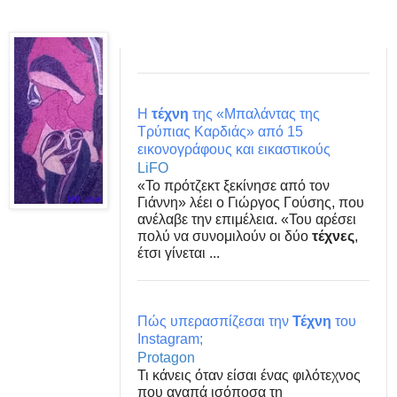
Η
τέχνη
της «Μπαλάντας της
Τρύπιας Καρδιάς» από 15
εικονογράφους και εικαστικούς
LiFO
«Το πρότζεκτ ξεκίνησε από τον
Γιάννη» λέει ο Γιώργος Γούσης, που
ανέλαβε την επιμέλεια. «Του αρέσει
πολύ να συνομιλούν οι δύο
τέχνες
,
έτσι γίνεται ...
Πώς υπερασπίζεσαι την
Τέχνη
του
Instagram;
Protagon
Τι κάνεις όταν είσαι ένας φιλότεχνος
που αγαπά ισόποσα τη