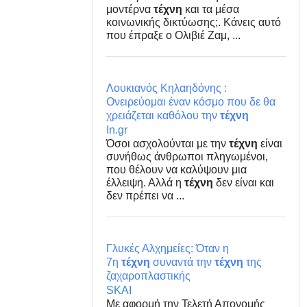
μοντέρνα
τέχνη
και τα μέσα
κοινωνικής δικτύωσης;. Κάνεις αυτό
που έπραξε ο Ολιβιέ Ζαμ, ...
Λουκιανός Κηλαηδόνης :
Ονειρεύομαι έναν κόσμο που δε θα
χρειάζεται καθόλου την
τέχνη
In.gr
Όσοι ασχολούνται με την
τέχνη
είναι
συνήθως άνθρωποι πληγωμένοι,
που θέλουν να καλύψουν μια
έλλειψη. Αλλά η
τέχνη
δεν είναι και
δεν πρέπει να ...
Γλυκές Αλχημείες: Όταν η
7η
τέχνη
συναντά την
τέχνη
της
ζαχαροπλαστικής
SKAI
Με αφορμή την Τελετή Απονομής