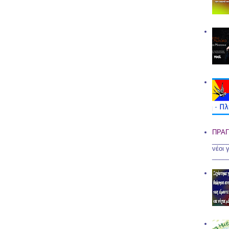
ΠΡΑΓ
____
νέοι 
____