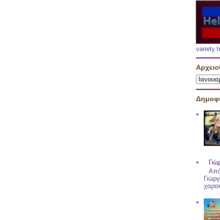
variety
Αρχειο
Δημοφι
Γιώ
Από
Γιώργ
χαρακ