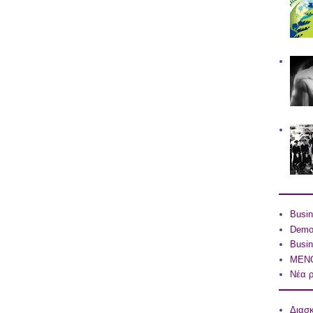
Busin
Dem
Busin
ΜΕΝΟ
Νέα ρ
Διασ