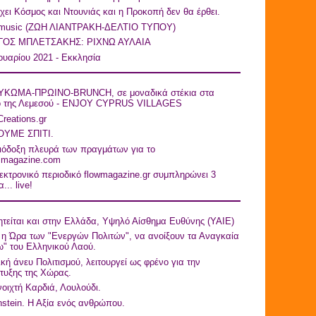
ει Κόσμος και Ντουνιάς και η Προκοπή δεν θα έρθει.
 music (ZΩΗ ΛΙΑΝΤΡΑΚΗ-ΔΕΛΤΙΟ ΤΥΠΟY)
ΓΟΣ ΜΠΛΕΤΣΑΚΗΣ: ΡΙΧΝΩ ΑΥΛΑΙΑ
ουαρίου 2021 - Εκκλησία
ΚΩΜΑ-ΠΡΩΙΝΟ-BRUNCH, σε μοναδικά στέκια στα
ό της Λεμεσού - ENJOY CYPRUS VILLAGES
Creations.gr
ΥΜΕ ΣΠΙΤΙ.
ιόδοξη πλευρά των πραγμάτων για το
asmagazine.com
εκτρονικό περιοδικό flowmagazine.gr συμπληρώνει 3
... live!
τείται και στην Ελλάδα, Υψηλό Αίσθημα Ευθύνης (ΥΑΙΕ)
η Ώρα των "Ενεργών Πολιτών", να ανοίξουν τα Αναγκαία
" του Ελληνικού Λαού.
ική άνευ Πολιτισμού, λειτουργεί ως φρένο για την
τυξης της Χώρας.
οιχτή Καρδιά, Λουλούδι.
nstein. Η Αξία ενός ανθρώπου.