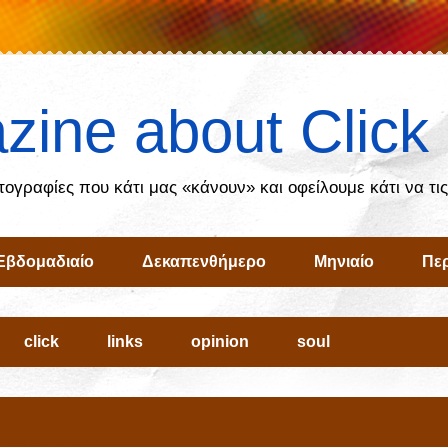
zine about Click
ωτογραφίες που κάτι μας «κάνουν» και οφείλουμε κάτι να τι
Εβδομαδιαίο
Δεκαπενθήμερο
Μηνιαίο
Περ
click
links
opinion
soul