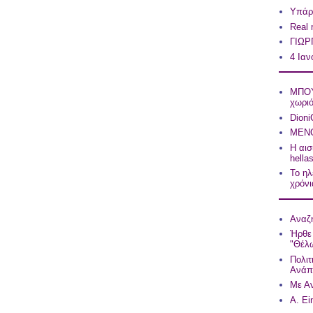
Υπάρχ
Real
ΓΙΩΡ
4 Ιαν
ΜΠΟΥ
χωρι
Dioni
ΜΕΝΟ
Η αισ
hell
Το ηλ
χρόνια
Αναζη
Ήρθε 
"Θέλω
Πολιτ
Ανάπ
Με Αν
A. Ei