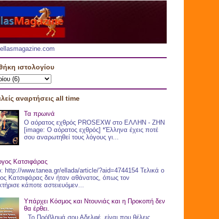
.hellasmagazine.com
θήκη ιστολογίου
λείς αναρτήσεις all time
Τα πρωινά
Ο αόρατος εχθρός PROSEXW στο ΕΛΛΗΝ - ΖHN
[image: Ο αόρατος εχθρός] *Έλληνα έχεις ποτέ
σου αναρωτηθεί τους λόγους γι...
ργος Κατσιφάρας
: http://www.tanea.gr/ellada/article/?aid=4744154 Τελικά ο
ος Κατσιφάρας δεν ήταν αθάνατος, όπως τον
τήρισε κάποτε αστειευόμεν...
Υπάρχει Κόσμος και Ντουνιάς και η Προκοπή δεν
θα έρθει.
Το Πρόβλημά σου Αδελφέ, είναι που θέλεις