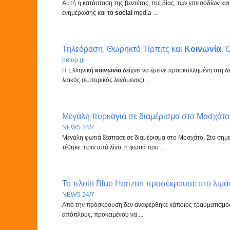
Αυτή η κατάσταση της βεντέτας, της βίας, των επεισοδίων κα
ενημέρωσης και τα
social
media ...
Τηλεόραση, Θωρηκτό Τίρπιτς και
Κοινωνία
. 
pelop.gr
Η Ελληνική
κοινωνία
δείχνει να έμεινε προσκολλημένη στη δεκ
λαϊκός (εμπορικός λεγόμενος) ...
Μεγάλη πυρκαγιά σε διαμέρισμα στο Μοσχάτο
NEWS 24/7
Μεγάλη φωτιά ξέσπασε σε διαμέρισμα στο Μοσχάτο. Στο σημε
τέθηκε, πριν από λίγο, η φωτιά που ...
Το πλοίο Blue Horizon προσέκρουσε στο λιμά
NEWS 24/7
Από την πρόσκρουση δεν αναφέρθηκε κάποιος τραυματισμός
απόπλους, προκειμένου να ...