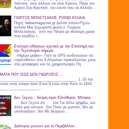
πάντοτε, τους άλλους να τους Κρίνεις. Πάρε τον
Χρόνο Σου Αγαπητέ, τον εαυτό σου να Αλλάξε...
ΓΙΩΡΓΟΣ ΜΠΛΕΤΣΑΚΗΣ: ΡΙΧΝΩ ΑΥΛΑΙΑ
Πηγή: hellasmagazine.gr Δελτίο τύπου-Ρίχνω
αυλαία Μια ξεχωριστή φωνή ο Γιώργος
Μπλετσάκης από την Πάτρα με ιδιαίτερη χροιά
που κερδίζει τ...
Επιλογή ειδήσεων σχετικά με την Επιστήμη και
την Τεχνολογία σήμερα.
«Ημέρα μηδέν»: Γιατί τα GPS κινδυνεύουν να
«τρελαθούν» στις 6 Απριλίου προκαλώντας χάος
στις μεταφορές και τις χρηματαγορές Πη...
ΜΑΤΑ ΠΟΥ ΙΣΩΣ ΔΕΝ ΓΝΩΡΙΖΕΙΣ ...
_______________________________________ 1. Οι πιο
γονείς στον κόσμο ήταν 8 και 9 ετών στην Κίνα το 1910.
____________________...
Δεν Ξεχνώ... Ακόμη είμαι Ελεύθερος. Μπορώ.
Δεν Ξεχνώ ότι ... 1ον Για άλλα ψηφίζω, και
άλλα μου κάνουν. 2ον Όταν με ρωτούν, δεν με
υπολογίζουν. 3ον Με δεσμεύο...
Διάλογος γενεών για το Περιβάλλον.