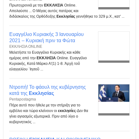
Πρωτοχρονιά με την
ΕΚΚΛΗΣΙΑ
Online.
Απολαύστε ... Ο Μέγας αυτός πατέρας και
διδάσκαλος της Ορθόδοξης
Εκκλησίας
γεννήθηκε το 329 μ.Χ., κατ' ...
Ευαγγέλιο Κυριακής 3 Ιανουαρίου
2021 – Κυριακή πριν τα Φώτα
ΕΚΚΛΗΣΙΑ ONLINE
Μελετήστε το Ευαγγέλιο Κυριακής και κάθε
ημέρας από την
ΕΚΚΛΗΣΙΑ
Online. Ευαγγέλιο
Κυριακής, Κατά Μάρκο Α'(1) 1-8. Ἀρχὴ τοῦ
εὐαγγελίου ᾿Ιησοῦ ...
Ντροπή! Το φάουλ της κυβέρνησης
κατά της
Εκκλησίας
Pentapostagma
Πήρε αυτό που ήθελε με την στήριξη για το
εμβόλιο και τώρα κλείνουν οι
εκκλησίες
-Δεν θα
γίνει αγιασμός εξωτερικά. Πριν από λίγο ο
κυβερνητικός ...