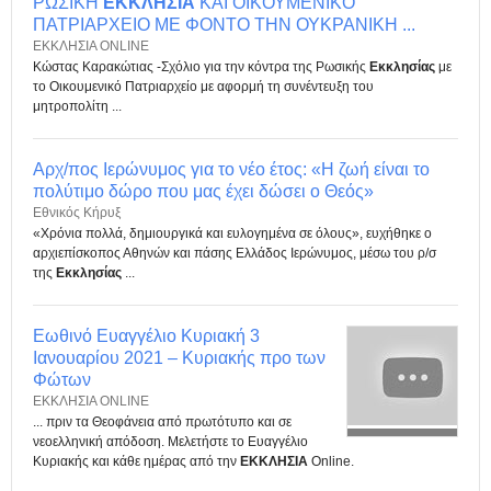
ΡΩΣΙΚΗ
ΕΚΚΛΗΣΙΑ
ΚΑΙ ΟΙΚΟΥΜΕΝΙΚΟ
ΠΑΤΡΙΑΡΧΕΙΟ ΜΕ ΦΟΝΤΟ ΤΗΝ ΟΥΚΡΑΝΙΚΗ ...
ΕΚΚΛΗΣΙΑ ONLINE
Κώστας Καρακώτιας -Σχόλιο για την κόντρα της Ρωσικής
Εκκλησίας
με
το Οικουμενικό Πατριαρχείο με αφορμή τη συνέντευξη του
μητροπολίτη ...
Αρχ/πος Ιερώνυμος για το νέο έτος: «Η ζωή είναι το
πολύτιμο δώρο που μας έχει δώσει ο Θεός»
Eθνικός Κήρυξ
«Χρόνια πολλά, δημιουργικά και ευλογημένα σε όλους», ευχήθηκε ο
αρχιεπίσκοπος Αθηνών και πάσης Ελλάδος Ιερώνυμος, μέσω του ρ/σ
της
Εκκλησίας
...
Εωθινό Ευαγγέλιο Κυριακή 3
Ιανουαρίου 2021 – Κυριακής προ των
Φώτων
ΕΚΚΛΗΣΙΑ ONLINE
... πριν τα Θεοφάνεια από πρωτότυπο και σε
νεοελληνική απόδοση. Μελετήστε το Ευαγγέλιο
Κυριακής και κάθε ημέρας από την
ΕΚΚΛΗΣΙΑ
Online.