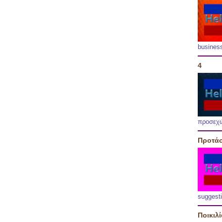
busines
4
προσεχ
Προτάσ
suggest
Ποικιλ