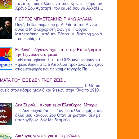
πάντοτε, τους άλλους να τους Κρίνεις. Πάρε τον
Χρόνο Σου Αγαπητέ, τον εαυτό σου να Αλλάξε...
ΓΙΩΡΓΟΣ ΜΠΛΕΤΣΑΚΗΣ: ΡΙΧΝΩ ΑΥΛΑΙΑ
Πηγή: hellasmagazine.gr Δελτίο τύπου-Ρίχνω
αυλαία Μια ξεχωριστή φωνή ο Γιώργος
Μπλετσάκης από την Πάτρα με ιδιαίτερη χροιά
που κερδίζει τ...
Επιλογή ειδήσεων σχετικά με την Επιστήμη και
την Τεχνολογία σήμερα.
«Ημέρα μηδέν»: Γιατί τα GPS κινδυνεύουν να
«τρελαθούν» στις 6 Απριλίου προκαλώντας χάος
στις μεταφορές και τις χρηματαγορές Πη...
ΜΑΤΑ ΠΟΥ ΙΣΩΣ ΔΕΝ ΓΝΩΡΙΖΕΙΣ ...
_______________________________________ 1. Οι πιο
γονείς στον κόσμο ήταν 8 και 9 ετών στην Κίνα το 1910.
____________________...
Δεν Ξεχνώ... Ακόμη είμαι Ελεύθερος. Μπορώ.
Δεν Ξεχνώ ότι ... 1ον Για άλλα ψηφίζω, και
άλλα μου κάνουν. 2ον Όταν με ρωτούν, δεν με
υπολογίζουν. 3ον Με δεσμεύο...
Διάλογος γενεών για το Περιβάλλον.