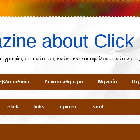
zine about Click
ωτογραφίες που κάτι μας «κάνουν» και οφείλουμε κάτι να τι
Εβδομαδιαίο
Δεκαπενθήμερο
Μηνιαίο
Περ
click
links
opinion
soul