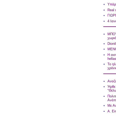
Υπάρχ
Real
ΓΙΩΡ
4 Ιαν
ΜΠΟΥ
χωρι
Dioni
ΜΕΝΟ
Η αισ
hell
Το ηλ
χρόνια
Αναζη
Ήρθε 
"Θέλω
Πολιτ
Ανάπ
Με Αν
A. Ei