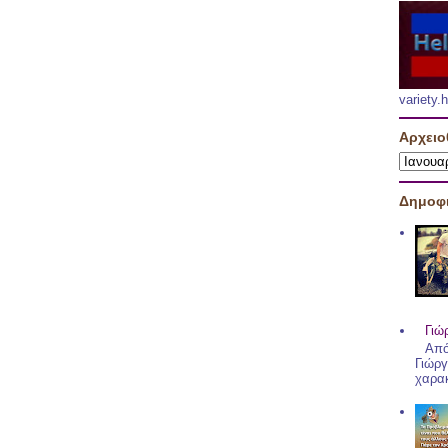
variety
Αρχειο
Δημοφι
Γιώ
Από
Γιώργ
χαρακ