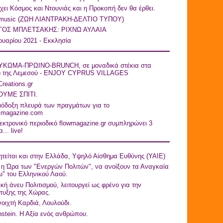
ει Κόσμος και Ντουνιάς και η Προκοπή δεν θα έρθει.
 music (ZΩΗ ΛΙΑΝΤΡΑΚΗ-ΔΕΛΤΙΟ ΤΥΠΟY)
ΓΟΣ ΜΠΛΕΤΣΑΚΗΣ: ΡΙΧΝΩ ΑΥΛΑΙΑ
ουαρίου 2021 - Εκκλησία
ΚΩΜΑ-ΠΡΩΙΝΟ-BRUNCH, σε μοναδικά στέκια στα
ό της Λεμεσού - ENJOY CYPRUS VILLAGES
Creations.gr
ΥΜΕ ΣΠΙΤΙ.
ιόδοξη πλευρά των πραγμάτων για το
asmagazine.com
εκτρονικό περιοδικό flowmagazine.gr συμπληρώνει 3
... live!
τείται και στην Ελλάδα, Υψηλό Αίσθημα Ευθύνης (ΥΑΙΕ)
η Ώρα των "Ενεργών Πολιτών", να ανοίξουν τα Αναγκαία
" του Ελληνικού Λαού.
ική άνευ Πολιτισμού, λειτουργεί ως φρένο για την
τυξης της Χώρας.
οιχτή Καρδιά, Λουλούδι.
nstein. Η Αξία ενός ανθρώπου.