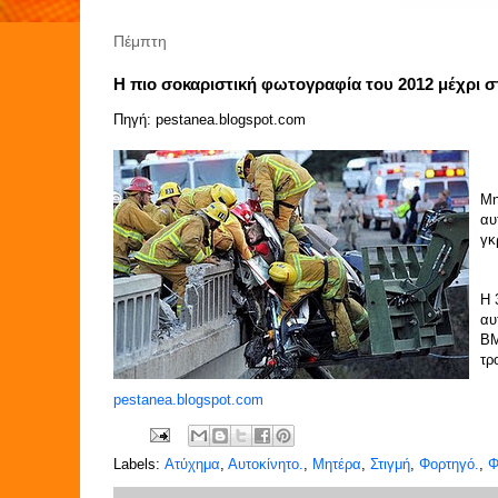
Πέμπτη
H πιο σοκαριστική φωτογραφία του 2012 μέχρι σ
Πηγή: pestanea.blogspot.com
Mη
αυ
γκ
Η 
αυ
BM
τρ
pestanea.blogspot.com
Labels:
Ατύχημα
,
Αυτοκίνητο.
,
Μητέρα
,
Στιγμή
,
Φορτηγό.
,
Φ