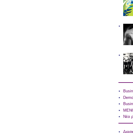
Busin
Dem
Busin
ΜΕΝΟ
Νέα ρ
Διασ