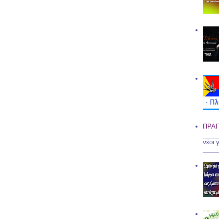
ΠΡΑΓ
____
νέοι 
____