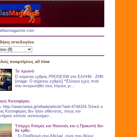
.hellasmagazine.com
θήκη ιστολογίου
λείς αναρτήσεις all time
Τα πρωινά
Ο αόρατος εχθρός PROSEXW στο ΕΛΛΗΝ - ΖHN
[image: Ο αόρατος εχθρός] *Έλληνα έχεις ποτέ
σου αναρωτηθεί τους λόγους γι...
ργος Κατσιφάρας
: http://www.tanea.gr/ellada/article/?aid=4744154 Τελικά ο
ος Κατσιφάρας δεν ήταν αθάνατος, όπως τον
τήρισε κάποτε αστειευόμεν...
Υπάρχει Κόσμος και Ντουνιάς και η Προκοπή δεν
θα έρθει.
Το Πρόβλημά σου Αδελφέ, είναι που θέλεις